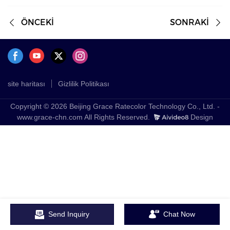
ÖNCEKİ
SONRAKİ
site haritası
Gizlilik Politikası
Copyright © 2026 Beijing Grace Ratecolor Technology Co., Ltd. -
www.grace-chn.com All Rights Reserved.
Design
Send Inquiry
Chat Now