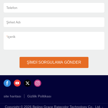
Telefon
Şirket Adı
*
içerik
ŞİMDİ SORGULAMA GÖNDER
site haritası
Gizlilik Politikası
Copyright © 2026 Beijing Grace Ratecolor Technology Co., Ltd. -