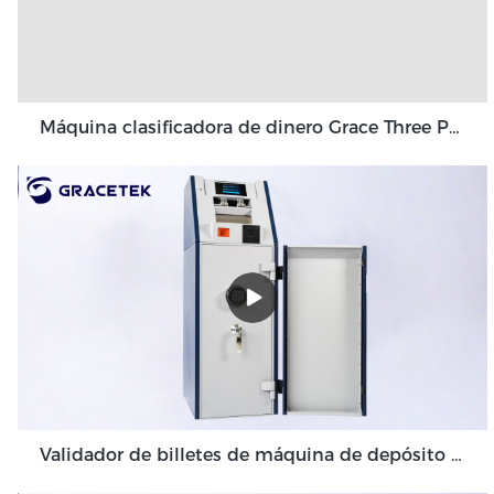
Máquina clasificadora de dinero Grace Three Pockets 3+1 Pocket Grace GT-31
Validador de billetes de máquina de depósito en efectivo de gran volumen para entornos de back office GDM-300