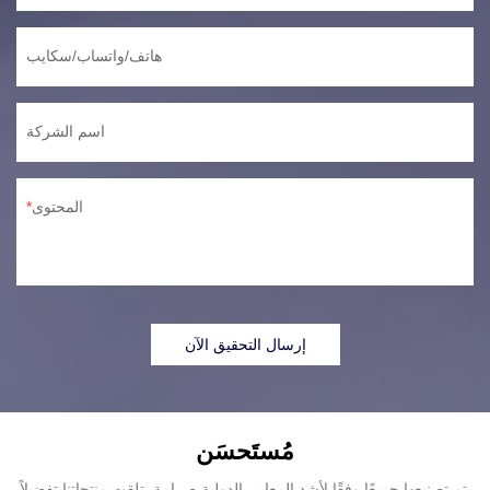
هاتف/واتساب/سكايب
اسم الشركة
المحتوى
إرسال التحقيق الآن
مُستَحسَن
يتم تصنيعها جميعًا وفقًا لأشد المعايير الدولية صرامة. تلقت منتجاتنا تفضيلاً