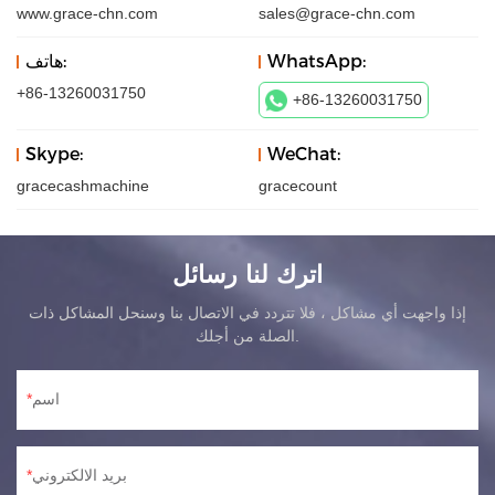
www.grace-chn.com
sales@grace-chn.com
WhatsApp:
هاتف:
+86-13260031750
+86-13260031750
Skype:
WeChat:
gracecashmachine
gracecount
اترك لنا رسائل
إذا واجهت أي مشاكل ، فلا تتردد في الاتصال بنا وسنحل المشاكل ذات
الصلة من أجلك.
اسم
بريد الالكتروني