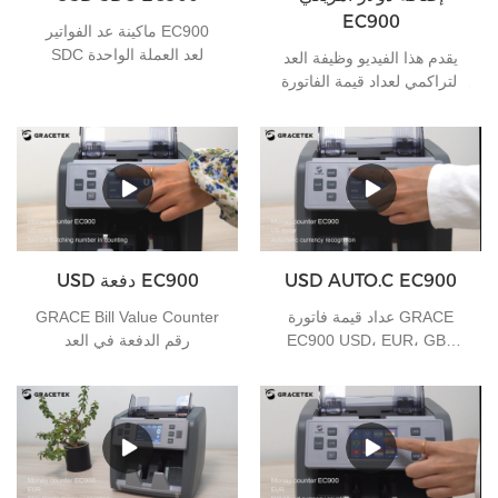
EC900
ماكينة عد الفواتير EC900
SDC لعد العملة الواحدة
يقدم هذا الفيديو وظيفة العد
التراكمي لعداد قيمة الفاتورة
EC900 ADD، إذا كان لديك أي
احتياجات، يمكنك الاتصال بنا
USD AUTO.C EC900
USD دفعة EC900
عداد قيمة فاتورة GRACE
GRACE Bill Value Counter
EC900 USD، EUR، GBP
رقم الدفعة في العد
العملة التلقائية