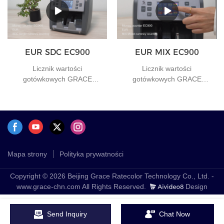
EUR SDC EC900
EUR MIX EC900
Licznik wartości
Licznik wartości
gotówkowych GRACE
gotówkowych GRACE
EC900 SDC Funkcja
EC900 MIX Liczenie walut
liczenia jednej waluty
mieszanych
Mapa strony
Polityka prywatności
Copyright © 2026 Beijing Grace Ratecolor Technology Co., Ltd. -
www.grace-chn.com All Rights Reserved.
Design
Send Inquiry
Chat Now