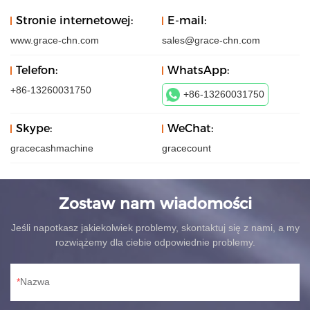
Stronie internetowej:
E-mail:
www.grace-chn.com
sales@grace-chn.com
Telefon:
WhatsApp:
+86-13260031750
+86-13260031750
Skype:
WeChat:
gracecashmachine
gracecount
Zostaw nam wiadomości
Jeśli napotkasz jakiekolwiek problemy, skontaktuj się z nami, a my
rozwiążemy dla ciebie odpowiednie problemy.
Nazwa