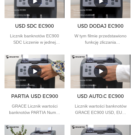
USD SDC EC900
USD DODAJ EC900
Licznik banknotów EC900
W tym filmie przedstawiono
SDC Liczenie w jednej
funkcję zliczania
walucie
sumarycznego licznika
wartości rachunków EC900
ADD, jeśli masz jakiekolwiek
potrzeby, możesz
skontaktować się z nami
PARTIA USD EC900
USD AUTO.C EC900
GRACE Licznik wartości
Licznik wartości banknotów
banknotów PARTIA Numer
GRACE EC900 USD, EUR,
partii w trakcie zliczania
GBP Automatyczna waluta