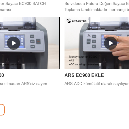
ğer Sayacı EC900 BATCH
Bu videoda Fatura Değeri Sayacı E
umarası
Toplama tanıtılmaktadır. herhangi bi
varsa bizimle iletişime geçebilirsiniz
00
ARS EC900 EKLE
sı olmadan ARS'siz sayım
ARS-ADD kümülatif olarak sayılı
2