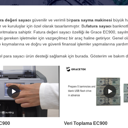
ra değeri sayacı
güvenilir ve verimli bir
para sayma makinesi
büyük ha
 ve kuruluşlar için özel olarak tasarlanmıştır. Bu
fatura sayacı
banknotl
oritmalara sahiptir. Fatura değeri sayacı özelliği ile Grace EC900, sayı
si gereken işletmeler için vazgeçilmez bir araç haline getiriyor. Genel 
 koymalarına ve doğru ve güvenli finansal işlemler yapmalarına yardımcı
l para sayacı ürün desteği sağlamak için burada. Gösterim ve bakım d
C900
Veri Toplama EC900