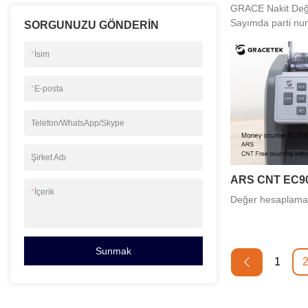
GRACE Nakit De
Sayımda parti n
SORGUNUZU GÖNDERIN
*
İsim
*
E-posta
Telefon/WhatsApp/Skype
Şirket Adı
ARS CNT EC9
*
İçerik
Değer hesaplama
Sunmak
1