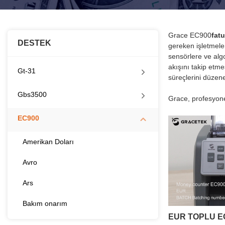
Grace EC900
fatu
DESTEK
gereken işletmeler
sensörlere ve alg
akışını takip etme
Gt-31
süreçlerini düzene
Gbs3500
Grace, profesyone
EC900
Amerikan Doları
Avro
Ars
Bakım onarım
EUR TOPLU E