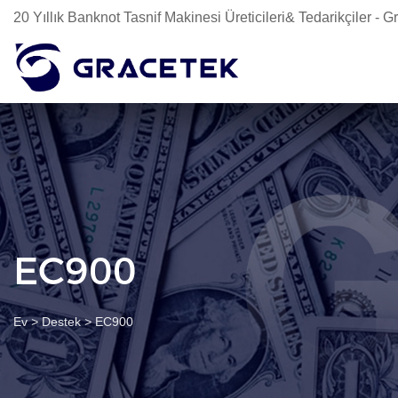
20 Yıllık Banknot Tasnif Makinesi Üreticileri& Tedarikçiler -
EC900
Ev
>
Destek
>
EC900