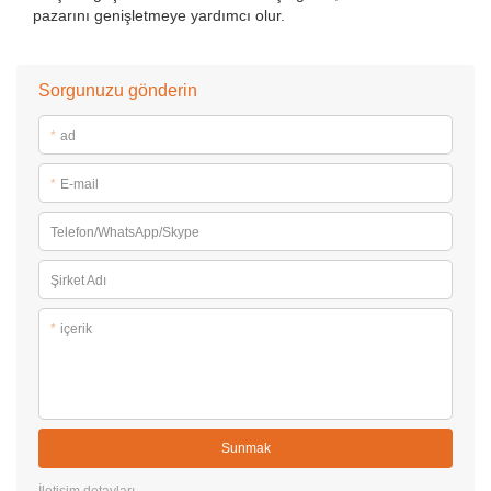
pazarını genişletmeye yardımcı olur.
Sorgunuzu gönderin
*
ad
*
E-mail
Telefon/WhatsApp/Skype
Şirket Adı
*
içerik
Sunmak
İletişim detayları