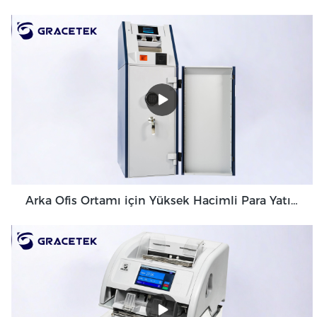
Arka Ofis Ortamı için Yüksek Hacimli Para Yatırma Makinesi Banknot Doğrulayıcı GDM-300