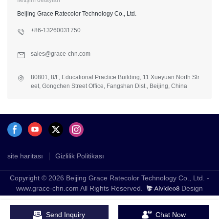
Beijing Grace Ratecolor Technology Co., Ltd.
+86-13260031750
sales@grace-chn.com
80801, 8/F, Educational Practice Building, 11 Xueyuan North Str
eet, Gongchen Street Office, Fangshan Dist., Beijing, China
site haritası
Gizlilik Politikası
Copyright © 2026 Beijing Grace Ratecolor Technology Co., Ltd. -
www.grace-chn.com All Rights Reserved.
Design
Send Inquiry
Chat Now