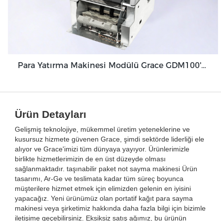
Para Yatırma Makinesi Modülü Grace GDM100'ü Optimize Etmek İçin Tasarlanmış Eşsiz Özellikler
Ürün Detayları
Gelişmiş teknolojiye, mükemmel üretim yeteneklerine ve
kusursuz hizmete güvenen Grace, şimdi sektörde liderliği ele
alıyor ve Grace'imizi tüm dünyaya yayıyor. Ürünlerimizle
birlikte hizmetlerimizin de en üst düzeyde olması
sağlanmaktadır. taşınabilir paket not sayma makinesi Ürün
tasarımı, Ar-Ge ve teslimata kadar tüm süreç boyunca
müşterilere hizmet etmek için elimizden gelenin en iyisini
yapacağız. Yeni ürünümüz olan portatif kağıt para sayma
makinesi veya şirketimiz hakkında daha fazla bilgi için bizimle
iletişime geçebilirsiniz. Eksiksiz satış ağımız, bu ürünün