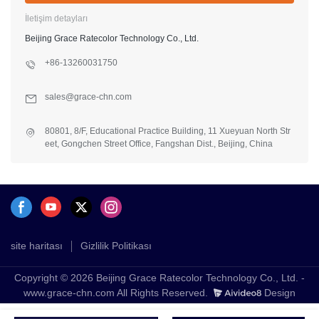
İletişim detayları
Beijing Grace Ratecolor Technology Co., Ltd.
+86-13260031750
sales@grace-chn.com
80801, 8/F, Educational Practice Building, 11 Xueyuan North Str
eet, Gongchen Street Office, Fangshan Dist., Beijing, China
site haritası
Gizlilik Politikası
Copyright © 2026 Beijing Grace Ratecolor Technology Co., Ltd. -
www.grace-chn.com All Rights Reserved.
Design