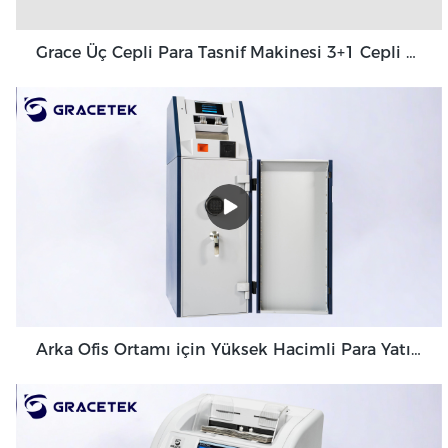
Grace Üç Cepli Para Tasnif Makinesi 3+1 Cepli Grace GT-31
Arka Ofis Ortamı için Yüksek Hacimli Para Yatırma Makinesi Banknot Doğrulayıcı GDM-300