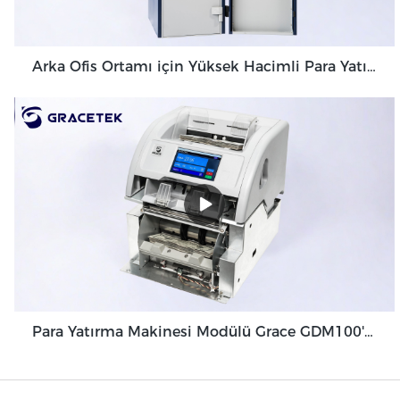
Arka Ofis Ortamı için Yüksek Hacimli Para Yatırma Makinesi Banknot Doğrulayıcı GDM-300
Para Yatırma Makinesi Modülü Grace GDM100'ü Optimize Etmek İçin Tasarlanmış Eşsiz Özellikler