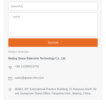
Şirket Adı
*
içerik
Sunmak
İletişim detayları
Beijing Grace Ratecolor Technology Co., Ltd.
+86-13260031750
sales@grace-chn.com
80801, 8/F, Educational Practice Building, 11 Xueyuan North Str
eet, Gongchen Street Office, Fangshan Dist., Beijing, China