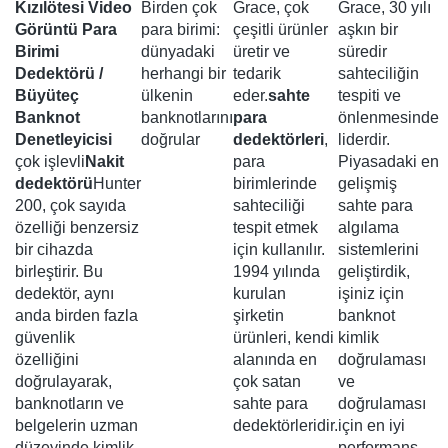
Kızılötesi Video
Birden çok
Grace, çok
Grace, 30 yılı
Görüntü Para
para birimi:
çeşitli ürünler
aşkın bir
Birimi
dünyadaki
üretir ve
süredir
Dedektörü /
herhangi bir
tedarik
sahteciliğin
Büyüteç
ülkenin
eder.
sahte
tespiti ve
Banknot
banknotlarını
para
önlenmesinde
Denetleyicisi
doğrular
dedektörleri
,
liderdir.
çok işlevli
Nakit
para
Piyasadaki en
dedektörü
Hunter
birimlerinde
gelişmiş
200, çok sayıda
sahteciliği
sahte para
özelliği benzersiz
tespit etmek
algılama
bir cihazda
için kullanılır.
sistemlerini
birleştirir. Bu
1994 yılında
geliştirdik,
dedektör, aynı
kurulan
işiniz için
anda birden fazla
şirketin
banknot
güvenlik
ürünleri, kendi
kimlik
özelliğini
alanında en
doğrulaması
doğrulayarak,
çok satan
ve
banknotların ve
sahte para
doğrulaması
belgelerin uzman
dedektörleridir.
için en iyi
düzeyinde kimlik
performans