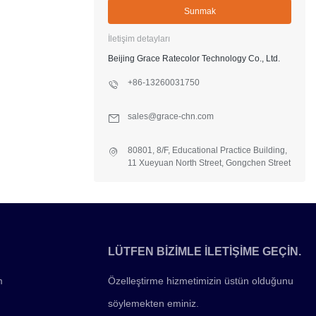
Sunmak
İletişim detayları
Beijing Grace Ratecolor Technology Co., Ltd.
+86-13260031750
sales@grace-chn.com
80801, 8/F, Educational Practice Building,
11 Xueyuan North Street, Gongchen Street
Office, Fangshan Dist., Beijing, China
LÜTFEN BİZİMLE İLETİŞİME GEÇİN.
m
Özelleştirme hizmetimizin üstün olduğunu
söylemekten eminiz.