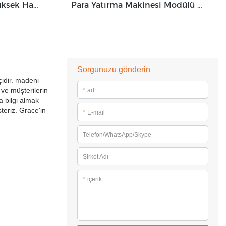
Arka Ofis Ortamı için Yüksek Hacimli Para Yatırma Makinesi Banknot Doğrulayıcı GDM-300
Para Yatırma Makinesi Modülü Grace GDM100'ü Optimize Etmek İçin Tasarlanmış Eşsiz Özellikler
Sorgunuzu gönderin
çidir. madeni
 ve müşterilerin
*
ad
 bilgi almak
teriz. Grace'in
*
E-mail
Telefon/WhatsApp/Skype
Şirket Adı
*
içerik