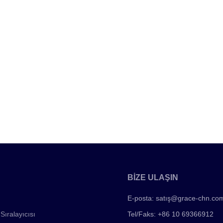
BİZE ULAŞIN
E-posta:
satış@grace-chn.co
Sıralayıcısı
Tel/Faks: +86 10 69366912