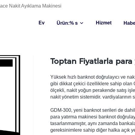
 Grace Nakit Ayıklama Makinesi
Ev
Hizmet
Ürün:% s
Habe
Toptan Fiyatlarla para
Yüksek hızlı banknot doğrulayıcı ve naki
gibi dikkat çekici özelliklere sahip ola
ölçekli, nakit yoğun perakende satış işle
nakit yönetim sistemidir. vardiyalarının
GDM-300, yeni banknot serileri de dahil
para yatırma makinesi banknot doğrulayıc
tasarlanmamıştır, aynı zamanda bankal
gereksinimlere sahip diğer halka açık ye