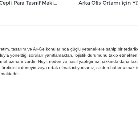
Grace Üç Cepli Para Tasnif Makinesi 3+1 Cepli Grace GT-31
retim, tasarım ve Ar-Ge konularında güçlü yeteneklere sahip bir tedarik
uyla yönelttiği soruları yanıtlamaktan, lojistik durumunu takip etmekten
met uzmanı vardır. Neyi, neden ve nasıl yaptığımız hakkında daha fazla
 üreticisini deneyin veya ortak olmak istiyorsanız, sizden haber almak is
nmaktadır.