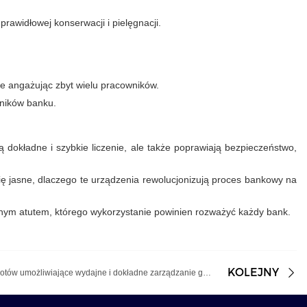
rawidłowej konserwacji i pielęgnacji.
nie angażując zbyt wielu pracowników.
wników banku.
ą dokładne i szybkie liczenie, ale także poprawiają bezpieczeństwo,
ię jasne, dlaczego te urządzenia rewolucjonizują proces bankowy na
ionym atutem, którego wykorzystanie powinien rozważyć każdy bank.
KOLEJNY
Kluczowe cechy dobrej liczarki banknotów umożliwiające wydajne i dokładne zarządzanie gotówką