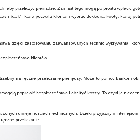
kach, aby przeliczyć pieniądze. Zamiast tego mogą po prostu wpłacić got
sh-back”, która pozwala klientom wybrać dokładną kwotę, której potr
eństwa dzięki zastosowaniu zaawansowanych technik wykrywania, które
bezpieczeństwo klientów.
rzebny na ręczne przeliczanie pieniędzy. Może to pomóc bankom obniż
.
e pomagają poprawić bezpieczeństwo i obniżyć koszty. To czyni je nieoc
czonych umiejętnościach technicznych. Dzięki przyjaznym interfejsom i 
ręczne przeliczanie.