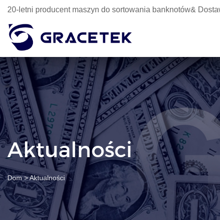
20-letni producent maszyn do sortowania banknotów& Dosta
Aktualności
Dom
>
Aktualności