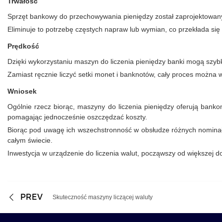
Trwałość
Sprzęt bankowy do przechowywania pieniędzy został zaprojektowany ta
Eliminuje to potrzebę częstych napraw lub wymian, co przekłada się 
Prędkość
Dzięki wykorzystaniu maszyn do liczenia pieniędzy banki mogą szybko
Zamiast ręcznie liczyć setki monet i banknotów, cały proces można 
Wniosek
Ogólnie rzecz biorąc, maszyny do liczenia pieniędzy oferują bankom
pomagając jednocześnie oszczędzać koszty.
Biorąc pod uwagę ich wszechstronność w obsłudze różnych nominałów
całym świecie.
Inwestycja w urządzenie do liczenia walut, począwszy od większej d
PREV
Skuteczność maszyny liczącej waluty