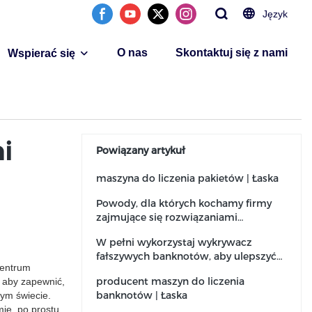
Język
O nas
Skontaktuj się z nami
Wspierać się
i
Powiązany artykuł
maszyna do liczenia pakietów | Łaska
Powody, dla których kochamy firmy
zajmujące się rozwiązaniami
gotówkowymi
W pełni wykorzystaj wykrywacz
fałszywych banknotów, aby ulepszyć
centrum
swoją firmę
producent maszyn do liczenia
 aby zapewnić,
banknotów | Łaska
łym świecie.
mie, po prostu