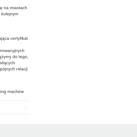
ię na miastach
a kolejnym
jąca certyfikat
nnowacyjnych
ążymy do tego,
iodących
ójnych relacji
ting machine