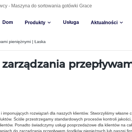
wcy - Maszyna do sortowania gotówki Grace
Dom
Usługa
Produkty
Aktualności
wami pieniężnymi | Łaska
 zarządzania przepływam
 imponujących rozwiązań dla naszych klientów. Stworzyliśmy własne 
któw. Ściśle przestrzegamy standardowych procesów kontroli jakości,
klientów. Ponadto świadczymy usługi posprzedażowe dla klientów na ca
zaniach do zarządzania przepływem środków pieniężnych lub naszej fir