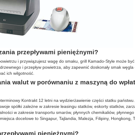
dzania przepływami pieniężnymi?
powietrzu i przywiązujesz wagę do smaku, grill Kamado-Style może być
a drzewnego i przepływ powietrza, aby zapewnić doskonały smak węgla
ć ich wilgotność.
ania walut w porównaniu z maszyną do wpła
goterminowy Kontrakt 12 letni na wydzierżawienie części statku państwu
woje spółki zależne w zakresie leasingu statków, eskorty statków, zar
łalności w zakresie transportu smarów, płynnych chemikaliów, płynnego a
iejsca docelowe to Singapur, Tajlandia, Malezja, Filipiny, Hongkong, T
 przepływami pieniężnymi?