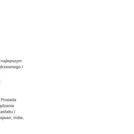
 najlepszym
 drzewnego i
t
. Posiada
ządzania
sfaltu i
ajwan, Indie,