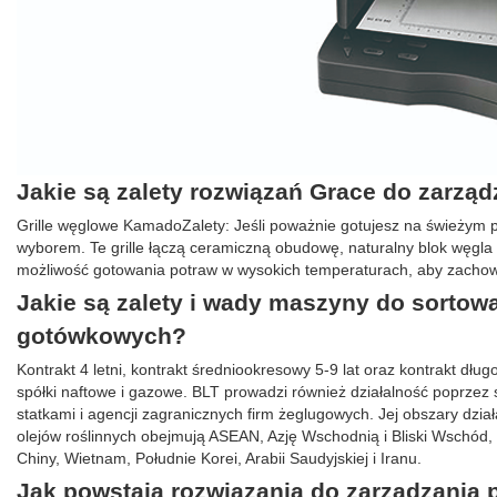
Jakie są zalety rozwiązań Grace do zarzą
Grille węglowe KamadoZalety: Jeśli poważnie gotujesz na świeżym 
wyborem. Te grille łączą ceramiczną obudowę, naturalny blok węgl
możliwość gotowania potraw w wysokich temperaturach, aby zachowa
Jakie są zalety i wady maszyny do sortow
gotówkowych?
Kontrakt 4 letni, kontrakt średniookresowy 5-9 lat oraz kontrakt dłu
spółki naftowe i gazowe. BLT prowadzi również działalność poprzez s
statkami i agencji zagranicznych firm żeglugowych. Jej obszary dzia
olejów roślinnych obejmują ASEAN, Azję Wschodnią i Bliski Wschód, m
Chiny, Wietnam, Południe Korei, Arabii Saudyjskiej i Iranu.
Jak powstają rozwiązania do zarządzania