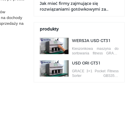
Jak mieć firmy zajmujące się
rozwiązaniami gotówkowymi za
pów
darmo
ż na dochody
 sprzedaży na
produkty
WERSJA USD GT31
Kieszonkowa maszyna do
sortowania fitness GRACE
3+1 GBS3500 ISSUE
SORT banknoty według
USD ORI GT31
różnych wersji
GRACE 3+1 Pocket Fitness
Sorter GBS3500
SORTOWANIE
TWARZY/ORIENTACJI
banknoty według różnych
stron