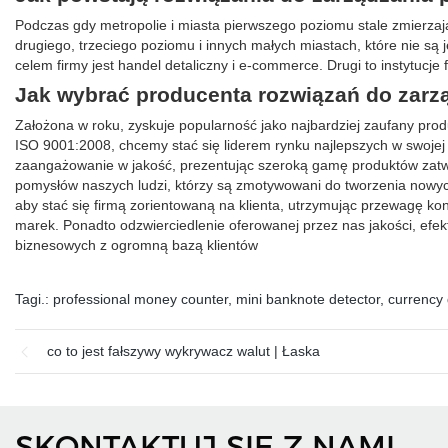
Podczas gdy metropolie i miasta pierwszego poziomu stale zmierzają
drugiego, trzeciego poziomu i innych małych miastach, które nie są j
celem firmy jest handel detaliczny i e-commerce. Drugi to instytucje 
Jak wybrać producenta rozwiązań do zar
Założona w roku, zyskuje popularność jako najbardziej zaufany produ
ISO 9001:2008, chcemy stać się liderem rynku najlepszych w swoj
zaangażowanie w jakość, prezentując szeroką gamę produktów zatw
pomysłów naszych ludzi, którzy są zmotywowani do tworzenia nowyc
aby stać się firmą zorientowaną na klienta, utrzymując przewagę ko
marek. Ponadto odzwierciedlenie oferowanej przez nas jakości, efe
biznesowych z ogromną bazą klientów
Tagi.:
professional money counter
,
mini banknote detector
,
currency 
co to jest fałszywy wykrywacz walut | Łaska
SKONTAKTUJ SIĘ Z NAMI