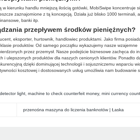
 w kierunku handlu mniejszą ilością gotówki, MobiSwipe koncentruje s
eszcze zaznajomione z tą koncepcją. Działa już blisko 1000 terminali, 
finansowe, banki itp.
ządzania przepływem środków pieniężnych?
cent, eksporter, hurtownik, handlowiec produktami. Jako firma posiada
ej klasie produktów. Od samego początku wykazujemy nasze wzajemne
ierdzonych przez przemysł. Nasze podejście biznesowe zachęca do i
h i ulepszonych produktów dla naszych cenionych klientów. Ponadto d
nkurencyjną dzięki dominującej technologii i sojuszniczemu wsparciu w
ktywności kosztowej i dostosowanych usług umożliwia nam budowanie sp
detector light
,
machine to check counterfeit money
,
mini currency coun
przenośna maszyna do liczenia banknotów | Łaska