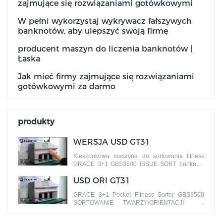
zajmujące się rozwiązaniami gotówkowymi
W pełni wykorzystaj wykrywacz fałszywych
banknotów, aby ulepszyć swoją firmę
producent maszyn do liczenia banknotów |
Łaska
Jak mieć firmy zajmujące się rozwiązaniami
gotówkowymi za darmo
produkty
WERSJA USD GT31
Kieszonkowa maszyna do sortowania fitness
GRACE 3+1 GBS3500 ISSUE SORT banknoty
według różnych wersji
USD ORI GT31
GRACE 3+1 Pocket Fitness Sorter GBS3500
SORTOWANIE TWARZY/ORIENTACJI
banknoty według różnych stron