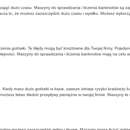
e zająć dużo czasu. Maszyny do sprawdzania i liczenia banknotów są z
acza to, że możesz zaoszczędzić dużo czasu i wysiłku. Możesz wykorzy
czenia gotówki. Te błędy mogą być kosztowne dla Twojej firmy. Pojedy
jności. Maszyny do sprawdzania i liczenia banknotów mają na celu w
Kiedy masz dużo gotówki w kasie, zawsze istnieje ryzyko kradzieży l
e możesz łatwo śledzić przepływy pieniężne w swojej firmie. Maszyny
notów możesz zaoszczędzić jedno i drugie. Maszyny mogą liczyć gotówkę