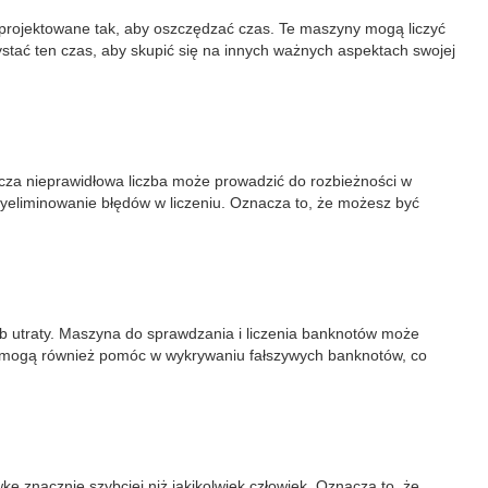
aprojektowane tak, aby oszczędzać czas. Te maszyny mogą liczyć
stać ten czas, aby skupić się na innych ważnych aspektach swojej
ncza nieprawidłowa liczba może prowadzić do rozbieżności w
yeliminowanie błędów w liczeniu. Oznacza to, że możesz być
ub utraty. Maszyna do sprawdzania i liczenia banknotów może
 te mogą również pomóc w wykrywaniu fałszywych banknotów, co
 znacznie szybciej niż jakikolwiek człowiek. Oznacza to, że