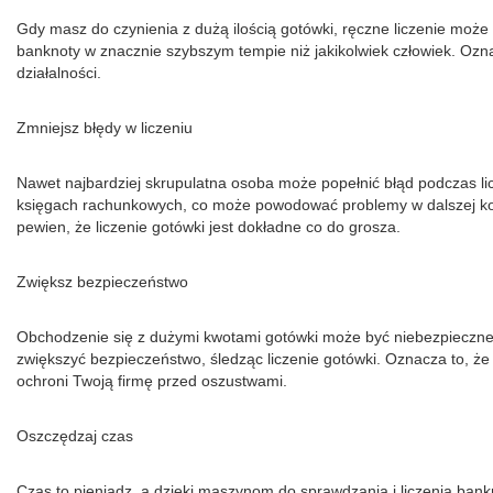
Gdy masz do czynienia z dużą ilością gotówki, ręczne liczenie moż
banknoty w znacznie szybszym tempie niż jakikolwiek człowiek. Ozn
działalności.
Zmniejsz błędy w liczeniu
Nawet najbardziej skrupulatna osoba może popełnić błąd podczas li
księgach rachunkowych, co może powodować problemy w dalszej kole
pewien, że liczenie gotówki jest dokładne co do grosza.
Zwiększ bezpieczeństwo
Obchodzenie się z dużymi kwotami gotówki może być niebezpieczne. 
zwiększyć bezpieczeństwo, śledząc liczenie gotówki. Oznacza to, ż
ochroni Twoją firmę przed oszustwami.
Oszczędzaj czas
Czas to pieniądz, a dzięki maszynom do sprawdzania i liczenia bank