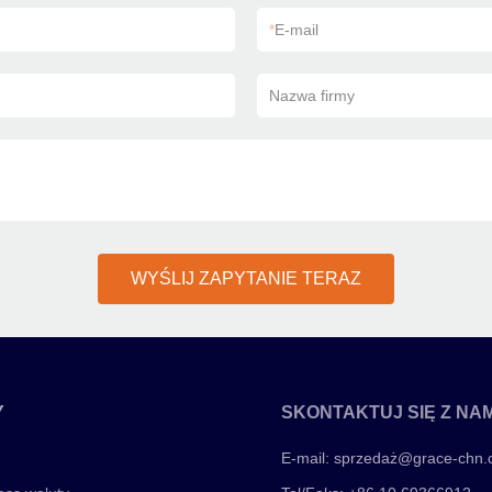
*
E-mail
Nazwa firmy
WYŚLIJ ZAPYTANIE TERAZ
Y
SKONTAKTUJ SIĘ Z NAM
E-mail:
sprzedaż@grace-chn