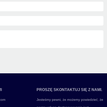
I
PROSZĘ SKONTAKTUJ SIĘ Z NAMI.
.com
Jesteśmy pewni, że możemy powiedzieć, że