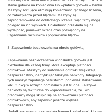
Mały błąd w liczeniu może prowadzić do znacznych różnic w
stanie gotówki na koniec dnia lub wpłatach gotówki w banku.
Maszyny sortujące eliminują konieczność ręcznego liczenia,
co zabezpiecza przed błędami. Maszyny są
zaprogramowane do dokładnego liczenia, więc firmy mogą
polegać na ich wynikach. Dokładność przekłada się na
wydajność, ponieważ skraca czas poświęcony na
uzgadnianie rachunków i poprawianie błędów.
3. Zapewnienie bezpieczeństwa obrotu gotówką
Zapewnienie bezpieczeństwa w obsłudze gotówki jest
niezbędne dla każdej firmy, która akceptuje płatności
gotówkowe. Maszyny do sortowania gotówki zwiększają
bezpieczeństwo, identyfikując fałszywe banknoty. Integracja
tych maszyn zapobiega oszustwom, ponieważ sfałszowanie
kilku funkcji w różnych nominałach jest trudne. Fałszywe
banknoty są tak trudne do wyprodukowania, że ​​Twoi
pracownicy mogą skupić się na sprawdzaniu płatności
gotówkowych, aby zapewnić jeszcze większe
bezpieczeństwo.
Dodatkowo maszyny pozwalają firmom kontrolować, kto ma