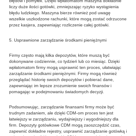
błędów i pomyłek. Dzięki wpłatomatom maszyna dokładnie
liczy duże ilości gotówki, zmniejszając ryzyko wystąpienia
błędu ludzkiego. Maszyna bierze również pod uwagę
wszelkie uszkodzone rachunki, które mogą zostać odrzucone
przez kasjera, zapewniając rozliczenie całej gotówki.
5. Usprawnione zarządzanie środkami pieniężnymi
Firmy często mają kilka depozytów, które muszą być
dokonywane codziennie, co tydzień lub co miesiąc. Dzięki
wpłatomatom firmy mogą usprawnić ten proces, ułatwiając
zarządzanie środkami pieniężnymi. Firmy mogą również
przeglądać historię swoich depozytów i pobierać dane,
zapewniając im lepsze zrozumienie swoich finansów i
pomagając w podejmowaniu świadomych decyzji.
Podsumowując, zarządzanie finansami firmy może być
trudnym zadaniem, ale dzięki CDM-om proces ten jest
łatwiejszy w zarządzaniu, wydajniejszy i wygodniejszy dla
firm. Depozyty gotówkowe CDM mogą zaoszczędzić czas,
zapewnić dokładne rejestry, usprawnić zarządzanie gotówką i