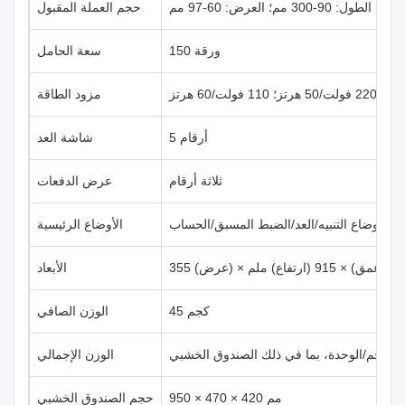
الطول: 90-300 مم؛ العرض: 60-97 مم
حجم العملة المقبول
150 ورقة
سعة الحامل
 هرتز؛ 110 فولت/60 هرتز
مزود الطاقة
5 أرقام
شاشة العد
ثلاثة أرقام
عرض الدفعات
أوضاع التنبيه/العد/الضبط المسبق/الحساب
الأوضاع الرئيسية
× 280 (عمق) × 915 (ارتفاع) ملم
الأبعاد
45 كجم
الوزن الصافي
م/الوحدة، بما في ذلك الصندوق الخشبي
الوزن الإجمالي
950 × 470 × 420 مم
حجم الصندوق الخشبي