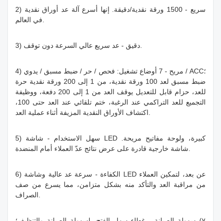
2) سريع - 1500 ورقة نقدية/دقيقة. إنها أسرع آلة عد أوراق نقدية
في العالم.
3) دقيق - عد سريع عالي السرعة دون توقف.
4) مريح - 7 أوضاع تشغيل: فحص / حر / ضبط مسبق / يدوي / ACC؛
ضبط مسبق لعد 100 ورقة نقدية، من 1 إلى 200 ورقة نقدية حرة
للعد، حزام قابل للتعديل يوقف العد من 1 إلى 200 دفعة، ووظيفة
التجميع للعد التراكمي عند الرغبة، ختم تلقائي عند العد حتى 100،
اكتشاف الأوراق النقدية المزيفة أثناء عملية العد.
5) سهل الاستخدام - شاشة LED كبيرة، ولوحة مفاتيح مريحة.
شاشة خارجية قادرة على عرض نتائج عدّ العملاء أمام المنضدة.
6) الكفاءة - سرعة عد عالية وشاشة LED عن بعد، لتمكين العملاء
من مراقبة العد والتأكد منه بشكل متزامن، مما يسرع من صف
الصراف.
٧) سهولة الصيانة - غطاء سهل الفتح، لسهولة الصيانة والتنظيف؛