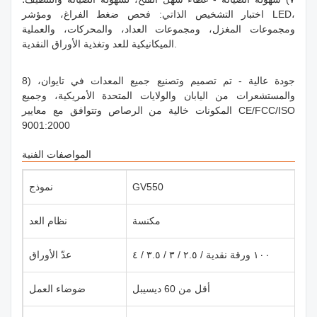
اختبار التشخيص الذاتي: فحص ضغط الفراغ، ومؤشر LED،
ومجموعات المغزل، ومجموعات العداد، والمحركات، والعملية
الميكانيكية للعد وتغذية الأوراق النقدية.
8) جودة عالية - تم تصميم وتصنيع جميع المعدات في تايوان،
والمستشعرات من اليابان والولايات المتحدة الأمريكية، وجميع
المكونات خالية من الرصاص وتتوافق مع معايير CE/FCC/ISO
9001:2000
المواصفات الفنية
GV550
نموذج
مكنسة
نظام العد
١٠٠ ورقة نقدية / ٢.٥ / ٣ / ٣.٥ / ٤
عدّ الأوراق
أقل من 60 ديسيبل
ضوضاء العمل