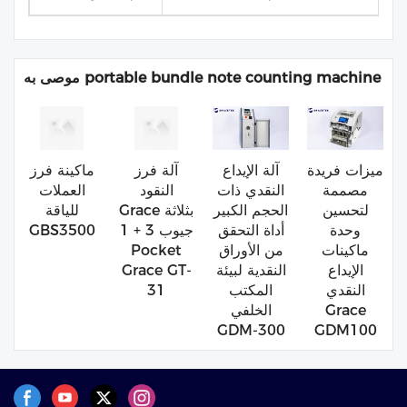
موصى به portable bundle note counting machine
ميزات فريدة
آلة الإيداع
آلة فرز
ماكينة فرز
مصممة
النقدي ذات
النقود
العملات
لتحسين
الحجم الكبير
Grace بثلاثة
للياقة
وحدة
أداة التحقق
جيوب 3 + 1
GBS3500
ماكينات
من الأوراق
Pocket
الإيداع
النقدية لبيئة
Grace GT-
النقدي
المكتب
31
Grace
الخلفي
GDM-300
GDM100