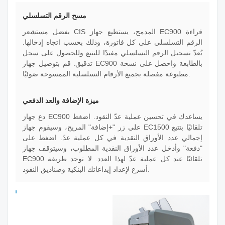
مسح الرقم التسلسلي
بفضل مستشعر CIS المدمج، يستطيع جهاز EC900 قراءة
الرقم التسلسلي على كل فاتورة، وذلك بحسب اتجاه إدخالها.
يُعدّ تسجيل الرقم التسلسلي مفيدًا للتتبع وللحصول على سجل
تدقيق. قم بتوصيل جهاز EC900 بالطابعة واحصل على نسخة
مطبوعة مفصلة بجميع الأرقام التسلسلية الممسوحة ضوئيًا.
ميزة الإضافة والعد الدفعي
دع جهاز EC900 يساعدك في تحسين عملية عدّ النقود. اضغط
على زر "+إضافة" المريح، وسيقوم جهاز EC1500 تلقائيًا بتتبع
إجمالي عدد الأوراق النقدية في كل عملية عدّ. اضغط على
"دفعة" وأدخل عدد الأوراق النقدية المطلوب، وسيتوقف جهاز
EC900 تلقائيًا عند كل عملية عدّ لهذا العدد. لا توجد طريقة
أسرع لإعداد إيداعاتك البنكية وصناديق النقود.