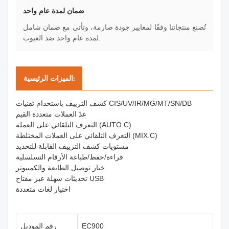
ضمان لمدة عام واحد
تُصنع منتجاتنا وفقًا لمعايير جودة صارمة، وتأتي مع ضمان شامل
لمدة عام واحد ضد العيوب.
الميزات الرئيسية:
كشف التزييف باستخدام تقنيات CIS/UV/IR/MG/MT/SN/DB
عدّ العملات متعددة القيم
التعرف التلقائي على العملة (AUTO.C)
التعرف التلقائي على العملات المختلطة (MIX.C)
مستويات كشف التزييف القابلة للتحديد
قراءة/حفظ/طباعة الأرقام التسلسلية
خيار توصيل الطابعة والكمبيوتر
تحديثات سهلة عبر مفتاح USB
اختيار لغات متعددة
EC900
رقم الموديل