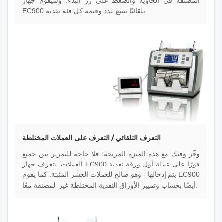
المصنفة في الحاوية والضغط على زر البدء؛ وسيقوم جهاز
EC900 تلقائيًا بتتبع عدد وقيمة كل فئة نقدية.
التعرف التلقائي / التعرف على العملات المختلطة
وفّر وقتك مع هذه الميزة المريحة؛ فلا حاجة للتمرير بين جميع
العملات. يتعرف جهاز EC900 فورًا على عملة أول ورقة نقدية
يتم إدخالها - وهو صالح للعملات العشر المثبتة. كما يقوم EC900
أيضًا بحساب وتمييز الأوراق النقدية المختلطة غير المصنفة معًا.