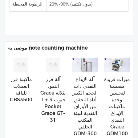
20%~90% (بدون تكثف)
الرطوبة المحيطة
موصى به note counting machine
ميزات فريدة
آلة الإيداع
آلة فرز
ماكينة فرز
مصممة
النقدي ذات
النقود
العملات
لتحسين
الحجم الكبير
Grace بثلاثة
للياقة
وحدة
أداة التحقق
جيوب 3 + 1
GBS3500
ماكينات
من الأوراق
Pocket
الإيداع
النقدية لبيئة
Grace GT-
النقدي
المكتب
31
Grace
الخلفي
GDM-300
GDM100