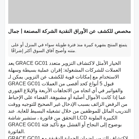
مخصص للكشف عن الأوراق النقدية الشركة المصنعة | جمال
يتمتع المنتج بشهرة كبيرة منذ فترة طويلة سواء في المنزل أو على
متنه وأصبح آفاق السوق أكثر إشراقًا.
يعد GRACE GC01 الخيار الأمثل لاكتشاف التزوير متعدد
العملات للشركات المشغولة: إقران عملية بسيطة وسهلة
الاستخدام مع إمكانات قوية للكشف عن التزوير. يمكن لـ
GRACE GC01 قبول 5 أنواع كحد أقصى من العملات
والفواتير في أي اتجاه من الاتجاهات الأربعة والإبلاغ الفوري
عما إذا كانت الأموال أصلية أو مشبوهة. القضاء على الإحباط
من الرفض الزائف بسبب الإدخال غير الصحيح للتوجيه ووقت
التدريب المائل للموظفين من خلال تشغيله البسيط للغاية. عند
التحقق من فاتورة ، ستشير شاشة LCD الكبيرة الملونة
GRACE GC01 بوضوح إلى النجاح أو الفشل مع تأكيد فئة
الفاتورة.
GRACE GC01 لاكتشاف التزوير لضمان الحماية الدقيقة مع