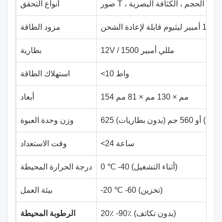
 كشف الحجم ، الكثافة البصرية
أنواع التحقق
مزود الطاقة
12V / 1500 مللي أمبير
بطارية
<10 واط
استهلاك الطاقة
154 مم × 130 مم × 81 مم
أبعاد
 جم ​​(بدون بطاريات)
وزن وحدة العبوة
<24 ساعة
وقت الاستعداد
0 ℃ -40 (أثناء التشغيل)
درجة الحرارة المحيطة
-20 ℃ -60 (تخزين)
بيئة العمل
20٪ -90٪ (بدون تكاثف)
الرطوبة المحيطة