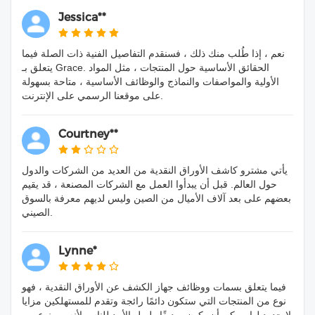
Jessica**
نعم ، إذا طُلب منك ذلك ، فسنقدم التفاصيل الفنية ذات الصلة فيما
يتعلق بـ Grace. الحقائق الأساسية حول المنتجات ، مثل المواد
الأولية والمواصفات والنماذج والوظائف الأساسية ، متاحة بسهولة
على موقعنا الرسمي على الإنترنت.
Courtney**
يأتي مشترو كاشف الأوراق النقدية من العديد من الشركات والدول
حول العالم. قبل أن يبدأوا العمل مع الشركات المصنعة ، قد يقيم
بعضهم على بعد آلاف الأميال من الصين وليس لديهم معرفة بالسوق
الصيني.
Lynne*
فيما يتعلق بسمات ووظائف جهاز الكشف عن الأوراق النقدية ، فهو
نوع من المنتجات التي ستكون دائمًا رائجة وتقدم للمستهلكين مزايا
لا حدود لها. يمكن أن يكون صديقًا طويل الأمد للناس لأنه مصنوع من