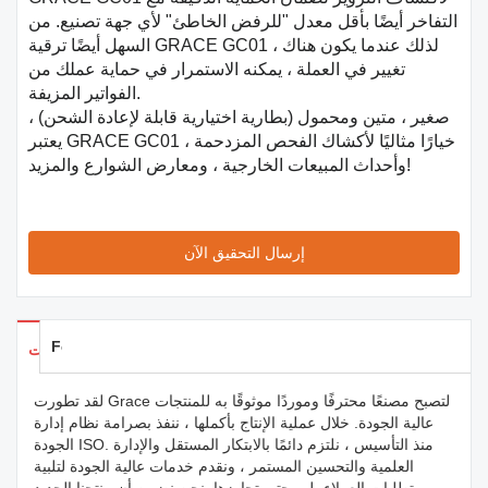
التفاخر أيضًا بأقل معدل "للرفض الخاطئ" لأي جهة تصنيع. من
السهل أيضًا ترقية GRACE GC01 ، لذلك عندما يكون هناك
تغيير في العملة ، يمكنه الاستمرار في حماية عملك من
الفواتير المزيفة.
صغير ، متين ومحمول (بطارية اختيارية قابلة لإعادة الشحن) ،
يعتبر GRACE GC01 خيارًا مثاليًا لأكشاك الفحص المزدحمة ،
وأحداث المبيعات الخارجية ، ومعارض الشوارع والمزيد!
إرسال التحقيق الآن
Feedback
تفاصيل المنتجات
لقد تطورت Grace لتصبح مصنعًا محترفًا وموردًا موثوقًا به للمنتجات
عالية الجودة. خلال عملية الإنتاج بأكملها ، ننفذ بصرامة نظام إدارة
الجودة ISO. منذ التأسيس ، نلتزم دائمًا بالابتكار المستقل والإدارة
العلمية والتحسين المستمر ، ونقدم خدمات عالية الجودة لتلبية