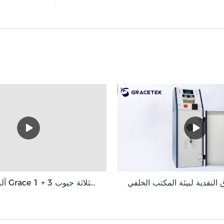
آلة فرز النقود Grace بثلاثة جيوب 3 + 1 Pocket Grace GT-31