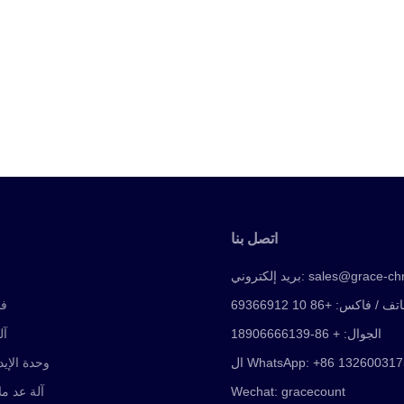
اتصل بنا
sales@grace-ch
بريد إلكتروني:
تف / فاكس: +86 10 69366912
فا
الجوال: + 86-18906666139
آل
WhatsApp: +86 13260031750
وحدة الإي
Wechat: gracecount
آلة عد م