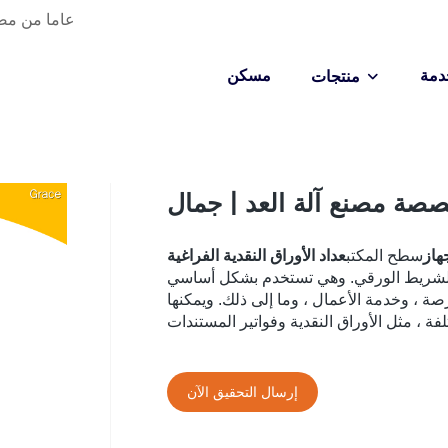
20 عاما من م
دمة
مسكن
منتجات
صة مصنع آلة العد | جمال
هاز
سطح المكتب
عداد الأوراق النقدية الفراغية
لة الشريط الورقي. وهي تستخدم بشكل أساسي
صة ، وخدمة الأعمال ، وما إلى ذلك. ويمكنها
إرسال التحقيق الآن