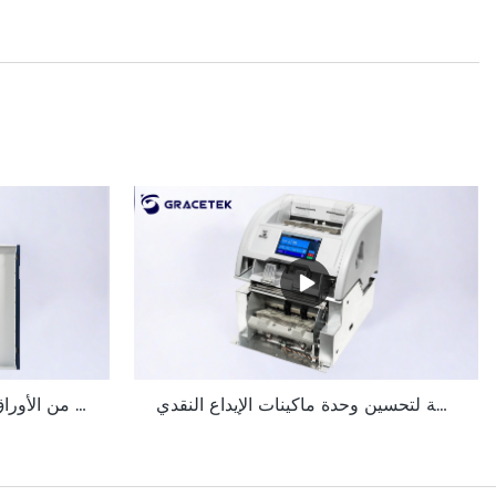
ميزات فريدة مصممة لتحسين وحدة ماكينات الإيداع النقدي Grace GDM100
آلة الإيداع النقدي ذات الحجم الكبير أداة التحقق من الأوراق النقدية لبيئة المكتب الخلفي GDM-300