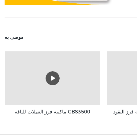
موصى به
ماكينة فرز العملات للياقة GBS3500