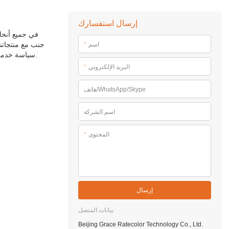
إرسال استفسارك
جنب مع منتجاتنا
اسم
*
إذا كنت تريد معرفة المزيد من التفاصيل ، يسعدنا إخبارك. تطبق شركة Beijing Grace Ratecolor Technology Co.، Ltd. سياسة خدمة عملاء وإجراءات قياسية ممتازة.
البريد الإلكتروني
*
هاتف/WhatsApp/Skype
اسم الشركة
المحتوى
*
إرسال
بيانات المتصل
Beijing Grace Ratecolor Technology Co., Ltd.