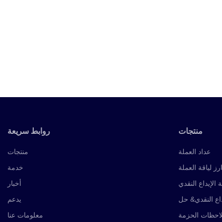
منتجات
روابط سريعة
عداد العملة
منتجات
رز لياقة العملة
خدمة
ة الإيداع النقدي
أخبار
داع النقدي& حل
يدعم
لاحظات الحزمة
معلومات عنا