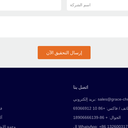
اسم الشركة
إرسال التحقيق الآن
اتصل بنا
sales@grace-ch
بريد إلكتروني:
تف / فاكس: +86 10 69366912
فا
الجوال: + 86-18906666139
آل
WhatsApp: +86 13260031750
وحدة الإي