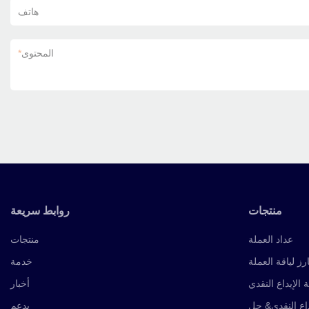
هاتف
المحتوى
*
منتجات
روابط سريعة
عداد العملة
منتجات
رز لياقة العملة
خدمة
ة الإيداع النقدي
أخبار
داع النقدي& حل
يدعم