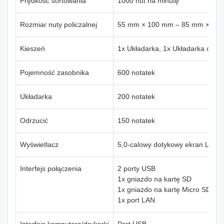
Prędkość sortowania
1000 nut na minutę
Rozmiar nuty policzalnej
55 mm × 100 mm – 85 mm × 18
Kieszeń
1x Układarka, 1x Układarka odrz
Pojemność zasobnika
600 notatek
Układarka
200 notatek
Odrzucić
150 notatek
Wyświetlacz
5,0-calowy dotykowy ekran LCD
Interfejs połączenia
2 porty USB
1x gniazdo na kartę SD
1x gniazdo na kartę Micro SD
1x port LAN
Interfejs komputera/drukarki
Port USB