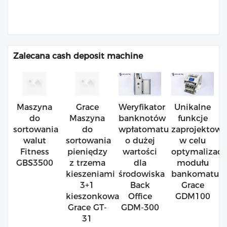
Zalecana cash deposit machine
Maszyna
Grace
Weryfikator
Unikalne
do
Maszyna
banknotów
funkcje
sortowania
do
wpłatomatu
zaprojektow
walut
sortowania
o dużej
w celu
Fitness
pieniędzy
wartości
optymalizacji
GBS3500
z trzema
dla
modułu
kieszeniami
środowiska
bankomatu
3+1
Back
Grace
kieszonkowa
Office
GDM100
Grace GT-
GDM-300
31