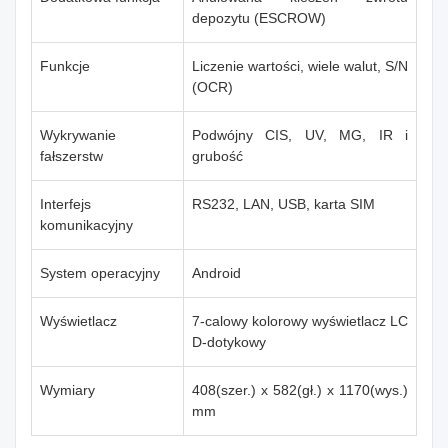
depozytu (ESCROW)
Funkcje
Liczenie wartości, wiele walut, S/N
(OCR)
Wykrywanie
Podwójny CIS, UV, MG, IR i
fałszerstw
grubość
Interfejs
RS232, LAN, USB, karta SIM
komunikacyjny
System operacyjny
Android
Wyświetlacz
7-calowy kolorowy wyświetlacz LC
D-dotykowy
Wymiary
408(szer.) x 582(gł.) x 1170(wys.)
mm