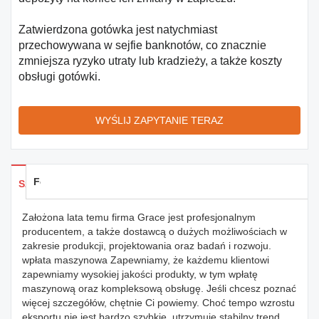
Zatwierdzona gotówka jest natychmiast
przechowywana w sejfie banknotów, co znacznie
zmniejsza ryzyko utraty lub kradzieży, a także koszty
obsługi gotówki.
WYŚLIJ ZAPYTANIE TERAZ
Feedback
Szczegóły produktów
Założona lata temu firma Grace jest profesjonalnym
producentem, a także dostawcą o dużych możliwościach w
zakresie produkcji, projektowania oraz badań i rozwoju.
wpłata maszynowa Zapewniamy, że każdemu klientowi
zapewniamy wysokiej jakości produkty, w tym wpłatę
maszynową oraz kompleksową obsługę. Jeśli chcesz poznać
więcej szczegółów, chętnie Ci powiemy. Choć tempo wzrostu
eksportu nie jest bardzo szybkie, utrzymuje stabilny trend