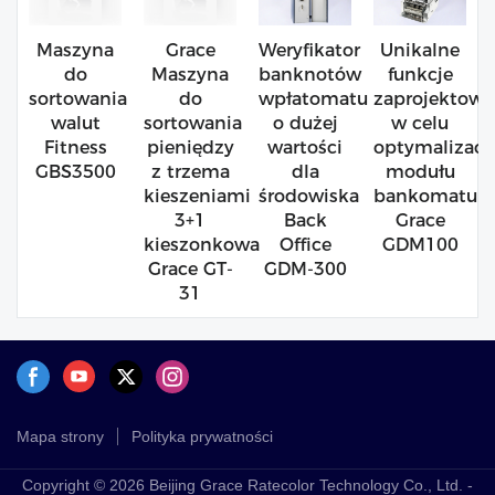
Maszyna
Grace
Weryfikator
Unikalne
do
Maszyna
banknotów
funkcje
sortowania
do
wpłatomatu
zaprojektow
walut
sortowania
o dużej
w celu
Fitness
pieniędzy
wartości
optymalizacji
GBS3500
z trzema
dla
modułu
kieszeniami
środowiska
bankomatu
3+1
Back
Grace
kieszonkowa
Office
GDM100
Grace GT-
GDM-300
31
Mapa strony
Polityka prywatności
Copyright © 2026 Beijing Grace Ratecolor Technology Co., Ltd. -