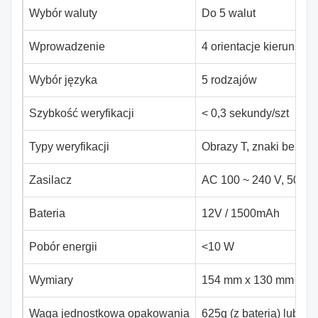
Wybór waluty
Do 5 walut
Wprowadzenie
4 orientacje kierunkow
Wybór języka
5 rodzajów
Szybkość weryfikacji
< 0,3 sekundy/szt
Typy weryfikacji
Obrazy T, znaki bezpi
Zasilacz
AC 100 ~ 240 V, 50/60 
Bateria
12V / 1500mAh
Pobór energii
<10 W
Wymiary
154 mm x 130 mm x 8
Waga jednostkowa opakowania
625g (z baterią) lub 560