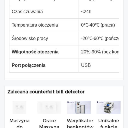
Czas czuwania
<24h
Temperatura otoczenia
0℃-40℃ (praca)
Środowisko pracy
-20℃-60℃ (pończochy
Wilgotność otoczenia
20%-90% (bez kondens
Port połączenia
USB
Zalecana counterfeit bill detector
Maszyna
Grace
Weryfikator
Unikalne
do
Maszyna
banknotów
funkcje