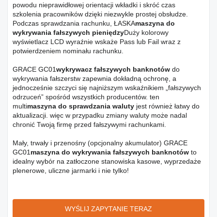
powodu nieprawidłowej orientacji wkładki i skróć czas
szkolenia pracowników dzięki niezwykle prostej obsłudze.
Podczas sprawdzania rachunku, ŁASKA
maszyna do
wykrywania fałszywych pieniędzy
Duży kolorowy
wyświetlacz LCD wyraźnie wskaże Pass lub Fail wraz z
potwierdzeniem nominału rachunku.
GRACE GC01
wykrywacz fałszywych banknotów
do
wykrywania fałszerstw zapewnia dokładną ochronę, a
jednocześnie szczyci się najniższym wskaźnikiem „fałszywych
odrzuceń” spośród wszystkich producentów. ten
multi
maszyna do sprawdzania waluty
jest również łatwy do
aktualizacji. więc w przypadku zmiany waluty może nadal
chronić Twoją firmę przed fałszywymi rachunkami.
Mały, trwały i przenośny (opcjonalny akumulator) GRACE
GC01
maszyna do wykrywania fałszywych banknotów
to
idealny wybór na zatłoczone stanowiska kasowe, wyprzedaże
plenerowe, uliczne jarmarki i nie tylko!
WYŚLIJ ZAPYTANIE TERAZ