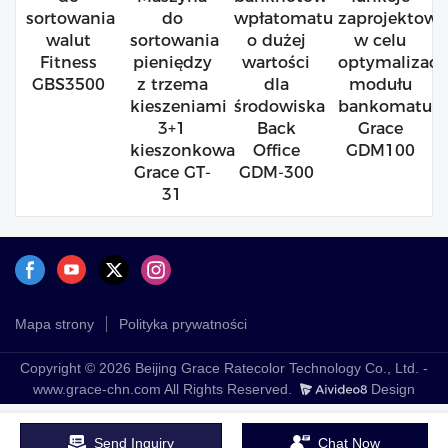
sortowania
do
wpłatomatu
zaprojektow
walut
sortowania
o dużej
w celu
Fitness
pieniędzy
wartości
optymalizacji
GBS3500
z trzema
dla
modułu
kieszeniami
środowiska
bankomatu
3+1
Back
Grace
kieszonkowa
Office
GDM100
Grace GT-
GDM-300
31
Mapa strony
Polityka prywatności
Copyright © 2026 Beijing Grace Ratecolor Technology Co., Ltd. -
www.grace-chn.com All Rights Reserved.
Design
Send Inquiry
Chat Now