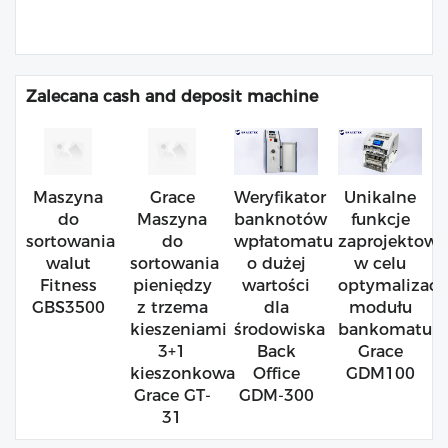
Zalecana cash and deposit machine
Maszyna
Grace
Weryfikator
Unikalne
do
Maszyna
banknotów
funkcje
sortowania
do
wpłatomatu
zaprojektow
walut
sortowania
o dużej
w celu
Fitness
pieniędzy
wartości
optymalizacji
GBS3500
z trzema
dla
modułu
kieszeniami
środowiska
bankomatu
3+1
Back
Grace
kieszonkowa
Office
GDM100
Grace GT-
GDM-300
31