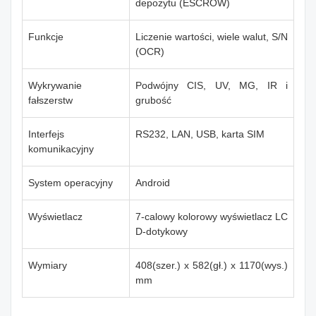
depozytu (ESCROW)
Funkcje
Liczenie wartości, wiele walut, S/N
(OCR)
Wykrywanie
Podwójny CIS, UV, MG, IR i
fałszerstw
grubość
Interfejs
RS232, LAN, USB, karta SIM
komunikacyjny
System operacyjny
Android
Wyświetlacz
7-calowy kolorowy wyświetlacz LC
D-dotykowy
Wymiary
408(szer.) x 582(gł.) x 1170(wys.)
mm