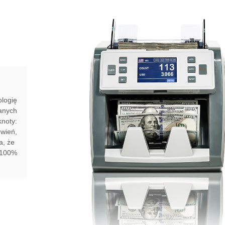
logię
anych
noty:
wień,
 że ​​
 100%