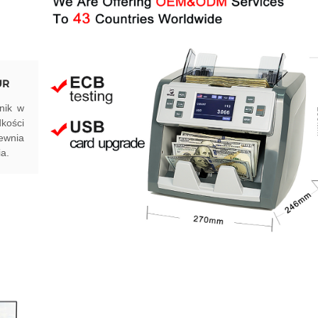
UR
nik w
kości
ewnia
a.