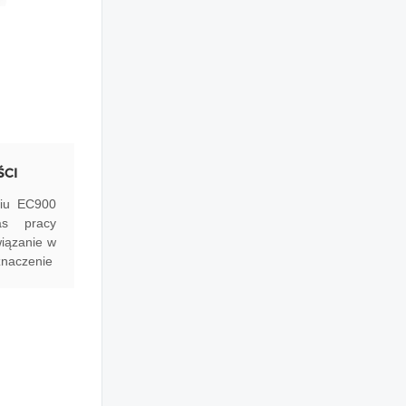
ŚCI
niu EC900
as pracy
wiązanie w
znaczenie