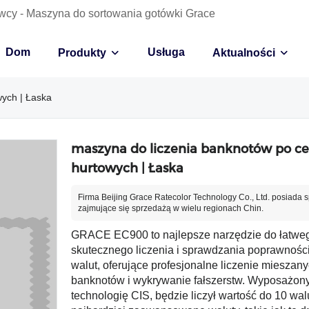
wcy - Maszyna do sortowania gotówki Grace
Dom
Usługa
Produkty
Aktualności
ych | Łaska
maszyna do liczenia banknotów po c
hurtowych | Łaska
Firma Beijing Grace Ratecolor Technology Co., Ltd. posiada s
zajmujące się sprzedażą w wielu regionach Chin.
GRACE EC900 to najlepsze narzędzie do łatweg
skutecznego liczenia i sprawdzania poprawności
walut, oferujące profesjonalne liczenie mieszan
banknotów i wykrywanie fałszerstw. Wyposażon
technologię CIS, będzie liczył wartość do 10 wal