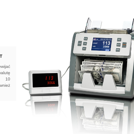
T
ewijać
alutę
a 10
wnież