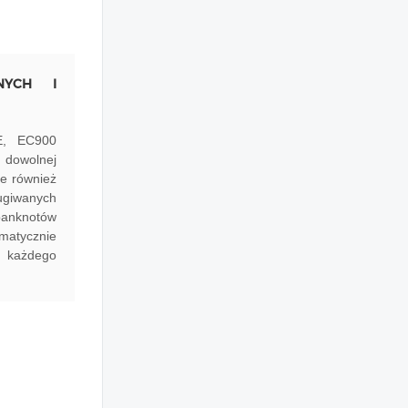
NYCH I
CE, EC900
 dowolnej
że również
ugiwanych
banknotów
omatycznie
a każdego