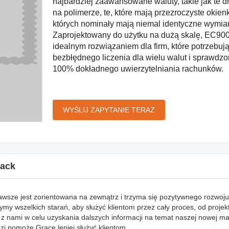
najbardziej zaawansowane waluty, takie jak te 
na polimerze, te, które mają przezroczyste okienka
których nominały mają niemal identyczne wymiar
Zaprojektowany do użytku na dużą skalę, EC900
idealnym rozwiązaniem dla firm, które potrzebuj
bezbłędnego liczenia dla wielu walut i sprawdz
100% dokładnego uwierzytelniania rachunków.
WYŚLIJ ZAPYTANIE TERAZ
ack
awsze jest zorientowana na zewnątrz i trzyma się pozytywnego rozwoju
my wszelkich starań, aby służyć klientom przez cały proces, od proje
z nami w celu uzyskania dalszych informacji na temat naszej nowej m
zi pomoże Grace lepiej służyć klientom.