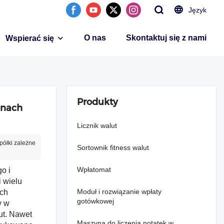
Język
O nas
Skontaktuj się z nami
Wspierać się
Produkty
enach
Licznik walut
półki zależne
Sortownik fitness walut
Wpłatomat
o i
 wielu
Moduł i rozwiązanie wpłaty
ych
gotówkowej
y w
ut. Nawet
Maszyna do liczenia notatek w