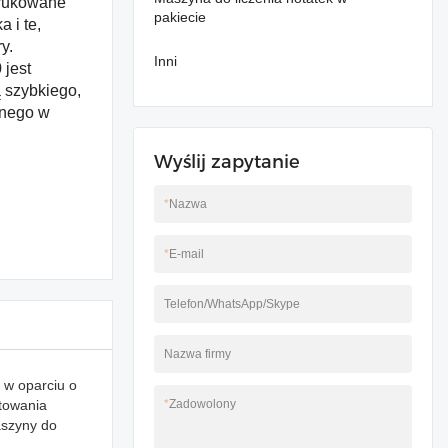
drukowane
pakiecie
 i te,
y.
Inni
 jest
ą szybkiego,
onego w
Wyślij zapytanie
*
Nazwa
*
E-mail
Telefon/WhatsApp/Skype
Nazwa firmy
 w oparciu o
ktowania
*
Zadowolony
aszyny do