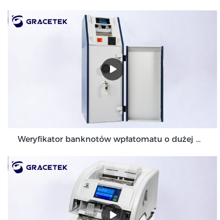
Weryfikator banknotów wpłatomatu o dużej wartości dla środowiska Back Office GDM-300