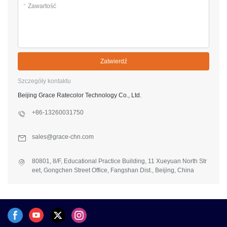
*
Zawartość
Zatwierdź
Szczegóły kontaktu
Beijing Grace Ratecolor Technology Co., Ltd.
+86-13260031750
sales@grace-chn.com
80801, 8/F, Educational Practice Building, 11 Xueyuan North Str
eet, Gongchen Street Office, Fangshan Dist., Beijing, China