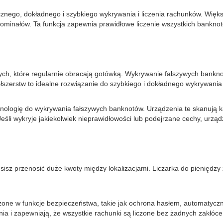
tecznego, dokładnego i szybkiego wykrywania i liczenia rachunków. W
minałów. Ta funkcja zapewnia prawidłowe liczenie wszystkich banknotó
tych, które regularnie obracają gotówką. Wykrywanie fałszywych bankno
fałszerstw to idealne rozwiązanie do szybkiego i dokładnego wykrywani
nologię do wykrywania fałszywych banknotów. Urządzenia te skanują k
eśli wykryje jakiekolwiek nieprawidłowości lub podejrzane cechy, urzą
isz przenosić duże kwoty między lokalizacjami. Liczarka do pieniędz
one w funkcje bezpieczeństwa, takie jak ochrona hasłem, automatyczne
 i zapewniają, że wszystkie rachunki są liczone bez żadnych zakłóce