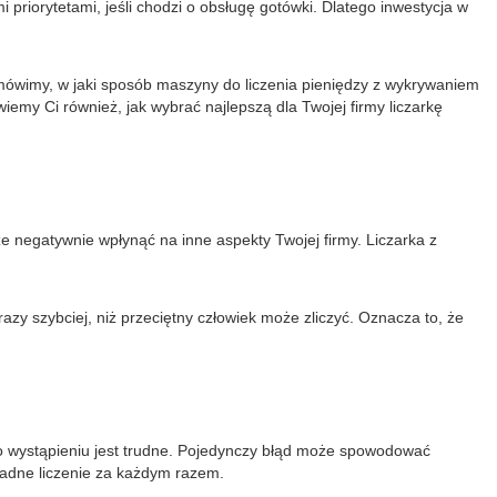
riorytetami, jeśli chodzi o obsługę gotówki. Dlatego inwestycja w
Omówimy, w jaki sposób maszyny do liczenia pieniędzy z wykrywaniem
my Ci również, jak wybrać najlepszą dla Twojej firmy liczarkę
 negatywnie wpłynąć na inne aspekty Twojej firmy. Liczarka z
zy szybciej, niż przeciętny człowiek może zliczyć. Oznacza to, że
po wystąpieniu jest trudne. Pojedynczy błąd może spowodować
ładne liczenie za każdym razem.