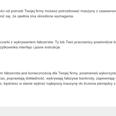
ości od potrzeb Twojej firmy możesz potrzebować maszyny z zaawansow
nić się, że spełnia ona określone wymagania.
czarki z wykrywaniem fałszerstw. Ty lub Twoi pracownicy powinniście 
tkownika interfejs i jasne instrukcje.
em fałszerstw jest koniecznością dla Twojej firmy, powinieneś wykorzys
czas, poprawiają dokładność, wykrywają fałszywe banknoty, zapewniają
 będziesz w stanie wybrać najlepszą maszynę do liczenia pieniędzy z