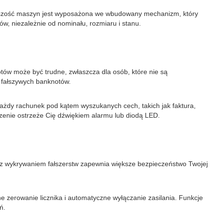
iększość maszyn jest wyposażona we wbudowany mechanizm, który
w, niezależnie od nominału, rozmiaru i stanu.
tów może być trudne, zwłaszcza dla osób, które nie są
a fałszywych banknotów.
ażdy rachunek pod kątem wyszukanych cech, takich jak faktura,
dzenie ostrzeże Cię dźwiękiem alarmu lub diodą LED.
y z wykrywaniem fałszerstw zapewnia większe bezpieczeństwo Twojej
 zerowanie licznika i automatyczne wyłączanie zasilania. Funkcje
ń.