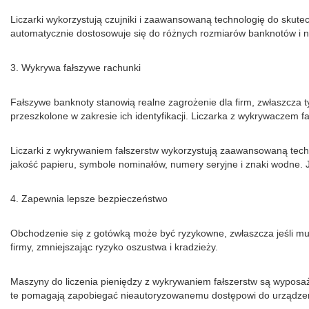
Liczarki wykorzystują czujniki i zaawansowaną technologię do sku
automatycznie dostosowuje się do różnych rozmiarów banknotów i no
3. Wykrywa fałszywe rachunki
Fałszywe banknoty stanowią realne zagrożenie dla firm, zwłaszcza 
przeszkolone w zakresie ich identyfikacji. Liczarka z wykrywaczem 
Liczarki z wykrywaniem fałszerstw wykorzystują zaawansowaną tech
jakość papieru, symbole nominałów, numery seryjne i znaki wodne. J
4. Zapewnia lepsze bezpieczeństwo
Obchodzenie się z gotówką może być ryzykowne, zwłaszcza jeśli mus
firmy, zmniejszając ryzyko oszustwa i kradzieży.
Maszyny do liczenia pieniędzy z wykrywaniem fałszerstw są wyposaż
te pomagają zapobiegać nieautoryzowanemu dostępowi do urządzenia