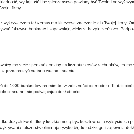
ładność, wydajność i bezpieczeństwo powinny być Twoimi najwyższymi p
wojej firmy.
y z wykrywaczem fałszerstw ma kluczowe znaczenie dla Twojej firmy. 
ywać fałszywe banknoty i zapewniają większe bezpieczeństwo. Podpowie
cownicy możecie spędzać godziny na liczeniu stosów rachunków, co może
sz przeznaczyć na inne ważne zadania.
ć do 1000 banknotów na minutę, w zależności od modelu. To dziesięć ra
iele czasu ani nie poświęcając dokładności.
padku dużych kwot. Błędy ludzkie mogą być kosztowne, a wykrycie ich 
wykrywania fałszerstw eliminuje ryzyko błędu ludzkiego i zapewnia dok