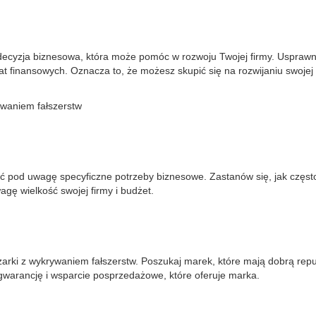
 decyzja biznesowa, która może pomóc w rozwoju Twojej firmy. Usprawn
at finansowych. Oznacza to, że możesz skupić się na rozwijaniu swojej 
ywaniem fałszerstw
ąć pod uwagę specyficzne potrzeby biznesowe. Zastanów się, jak często
gę wielkość swojej firmy i budżet.
ki z wykrywaniem fałszerstw. Poszukaj marek, które mają dobrą reputa
warancję i wsparcie posprzedażowe, które oferuje marka.