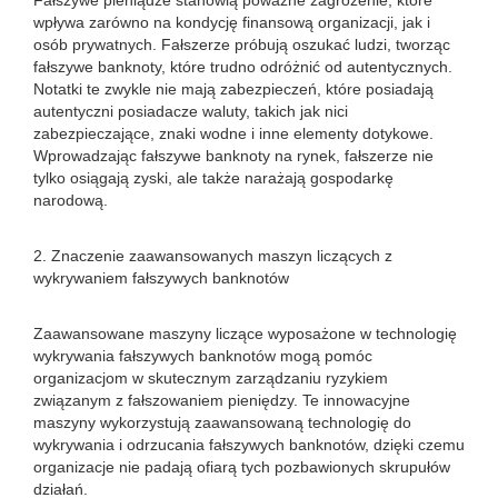
Fałszywe pieniądze stanowią poważne zagrożenie, które
wpływa zarówno na kondycję finansową organizacji, jak i
osób prywatnych. Fałszerze próbują oszukać ludzi, tworząc
fałszywe banknoty, które trudno odróżnić od autentycznych.
Notatki te zwykle nie mają zabezpieczeń, które posiadają
autentyczni posiadacze waluty, takich jak nici
zabezpieczające, znaki wodne i inne elementy dotykowe.
Wprowadzając fałszywe banknoty na rynek, fałszerze nie
tylko osiągają zyski, ale także narażają gospodarkę
narodową.
2. Znaczenie zaawansowanych maszyn liczących z
wykrywaniem fałszywych banknotów
Zaawansowane maszyny liczące wyposażone w technologię
wykrywania fałszywych banknotów mogą pomóc
organizacjom w skutecznym zarządzaniu ryzykiem
związanym z fałszowaniem pieniędzy. Te innowacyjne
maszyny wykorzystują zaawansowaną technologię do
wykrywania i odrzucania fałszywych banknotów, dzięki czemu
organizacje nie padają ofiarą tych pozbawionych skrupułów
działań.