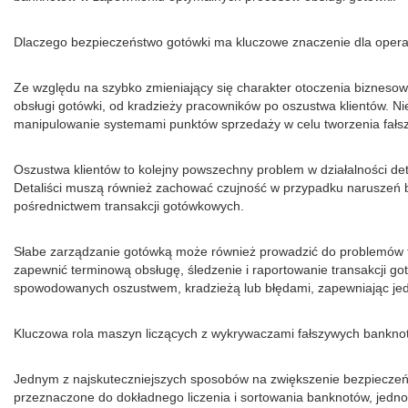
Dlaczego bezpieczeństwo gotówki ma kluczowe znaczenie dla operac
Ze względu na szybko zmieniający się charakter otoczenia biznesow
obsługi gotówki, od kradzieży pracowników po oszustwa klientów. N
manipulowanie systemami punktów sprzedaży w celu tworzenia fałs
Oszustwa klientów to kolejny powszechny problem w działalności det
Detaliści muszą również zachować czujność w przypadku naruszeń b
pośrednictwem transakcji gotówkowych.
Słabe zarządzanie gotówką może również prowadzić do problemów fin
zapewnić terminową obsługę, śledzenie i raportowanie transakcji 
spowodowanych oszustwem, kradzieżą lub błędami, zapewniając jedn
Kluczowa rola maszyn liczących z wykrywaczami fałszywych bankno
Jednym z najskuteczniejszych sposobów na zwiększenie bezpieczeń
przeznaczone do dokładnego liczenia i sortowania banknotów, jedno