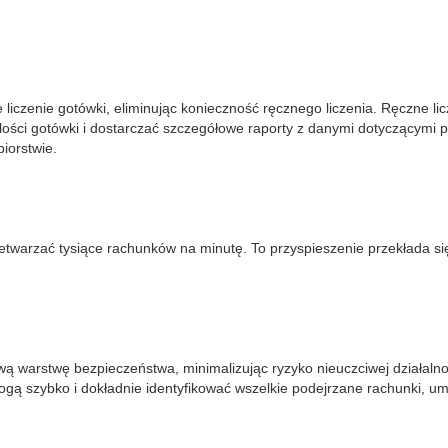
liczenie gotówki, eliminując konieczność ręcznego liczenia. Ręczne li
 ilości gotówki i dostarczać szczegółowe raporty z danymi dotyczącymi 
iorstwie.
twarzać tysiące rachunków na minutę. To przyspieszenie przekłada się
 warstwę bezpieczeństwa, minimalizując ryzyko nieuczciwej działalno
ogą szybko i dokładnie identyfikować wszelkie podejrzane rachunki, u