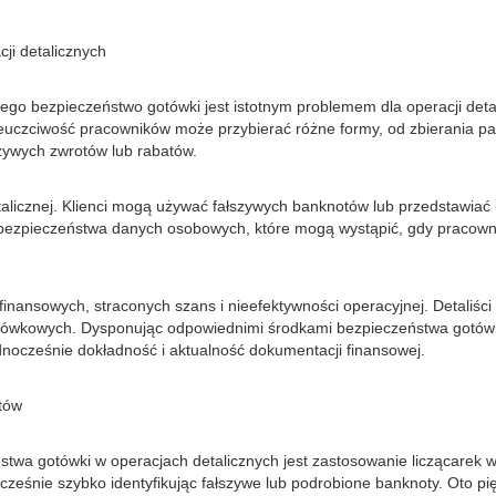
ji detalicznych
ego bezpieczeństwo gotówki jest istotnym problemem dla operacji detal
ieuczciwość pracowników może przybierać różne formy, od zbierania p
zywych zwrotów lub rabatów.
alicznej. Klienci mogą używać fałszywych banknotów lub przedstawiać 
ezpieczeństwa danych osobowych, które mogą wystąpić, gdy pracownicy
ansowych, straconych szans i nieefektywności operacyjnej. Detaliści
gotówkowych. Dysponując odpowiednimi środkami bezpieczeństwa gotówki
ocześnie dokładność i aktualność dokumentacji finansowej.
tów
stwa gotówki w operacjach detalicznych jest zastosowanie liczącare
cześnie szybko identyfikując fałszywe lub podrobione banknoty. Oto 