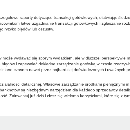
egółowe raporty dotyczące transakcji gotówkowych, ułatwiając śledze
cownikom łatwe uzgadnianie transakcji gotówkowych i zgłaszanie rozbi
c ryzyko błędów lub oszustw.
w może wydawać się sporym wydatkiem, ale w dłuższej perspektywie m
błędów i zapewniać dokładne zarządzanie gotówką w czasie rzeczywis
opełniane czasem nawet przez najbardziej doświadczonych i uważnych 
ziałalności detalicznej. Właściwe zarządzanie środkami pieniężnymi m
 banknotów są niezbędnym narzędziem dla każdego sprzedawcy detalic
ć. Zainwestuj już dziś i ciesz się wieloma korzyściami, które się z ty