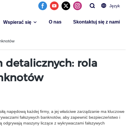
Język
O nas
Skontaktuj się z nami
Wspierać się
anknotów
detalicznych: rola
anknotów
siłą napędową każdej firmy, a jej właściwe zarządzanie ma kluczowe
krywaczami fałszywych banknotów, aby zapewnić bezpieczeństwo i
aką odgrywają maszyny liczące z wykrywaczami fałszywych