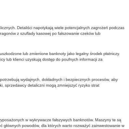
icznych. Detaliści napotykają wiele potencjalnych zagrożeń podczas
aragonów z szuflady kasowej po fałszowanie czeków lub
uszkodzone lub zmienione banknoty jako legalny środek płatniczy.
 lub klienci uzyskują dostęp do poufnych informacji za
 potrzebują wydajnych, dokładnych i bezpiecznych procesów, aby
, sprzedawcy detaliczni mogą zmniejszyć ryzyko strat
k wyposażonych w wykrywacze fałszywych banknotów. Maszyny te są
pięć głównych powodów, dla których warto rozważyć zainwestowanie w