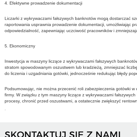
4. Efektywne prowadzenie dokumentacji
Liczarki z wykrywaczami fałszywych banknotów mogą dostarczać szcz
raportowania usprawnia prowadzenie dokumentacji, umożliwiając pra
odpowiedzialność, zapewniając uczciwość pracowników i zmniejszają
5. Ekonomiczny
Inwestycja w maszyny liczące z wykrywaczami fałszywych banknotó
stratom spowodowanym oszustwem lub kradzieżą, zmniejszać liczbę 
do liczenia i uzgadniania gotówki, jednocześnie redukując błędy p
Podsumowując, nie można przecenić roli zabezpieczenia gotówki w d
firmy. W związku z tym maszyny liczące z wykrywaczami fałszywych
procesy, chronić przed oszustwami, a ostatecznie zwiększyć rentownoś
.
SKONTAKTUJ SIĘ Z NAMI