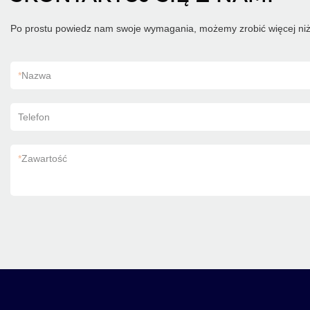
Po prostu powiedz nam swoje wymagania, możemy zrobić więcej niż
*
Nazwa
Telefon
*
Zawartość