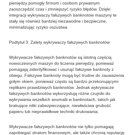
pieniędzy pomogły firmom i osobom prywatnym
zaoszczędzić czas i zmniejszyć ryzyko błędów. Dzięki
integracji wykrywaczy fałszywych banknotów maszyny te
stały się również bardziej niezawodne i bezpieczne,
minimalizując ryzyko oszustwa.
Podtytuł 3: Zalety wykrywaczy fałszywych banknotów
Wykrywacze fałszywych banknotów są istotną częścią
nowoczesnych maszyn do liczenia pieniędzy, ponieważ
pomagają zidentyfikować i usunąć fałszywe banknoty z
obiegu. Fałszywe banknoty mogą być trudne do zauważenia
gołym okiem, ponieważ często są bardzo przekonującymi
replikami prawdziwych banknotów. Jednak wykrywacze
fałszywych banknotów wykorzystują różne czujniki do
wykrywania wszelkich anomalii w banknotach, takich jak
brakujące nitki zabezpieczające, niewłaściwa grubość
papieru lub nieprawidłowe techniki drukowania.
Wykrywacze fałszywych banknotów nie tylko pomagają
zapobiegać stratom finansowym, ale także chronią reputację