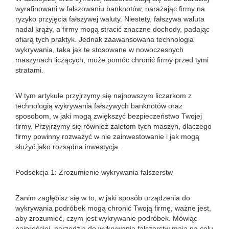
wyrafinowani w fałszowaniu banknotów, narażając firmy na
ryzyko przyjęcia fałszywej waluty. Niestety, fałszywa waluta
nadal krąży, a firmy mogą stracić znaczne dochody, padając
ofiarą tych praktyk. Jednak zaawansowana technologia
wykrywania, taka jak te stosowane w nowoczesnych
maszynach liczących, może pomóc chronić firmy przed tymi
stratami.
W tym artykule przyjrzymy się najnowszym liczarkom z
technologią wykrywania fałszywych banknotów oraz
sposobom, w jaki mogą zwiększyć bezpieczeństwo Twojej
firmy. Przyjrzymy się również zaletom tych maszyn, dlaczego
firmy powinny rozważyć w nie zainwestowanie i jak mogą
służyć jako rozsądna inwestycja.
Podsekcja 1: Zrozumienie wykrywania fałszerstw
Zanim zagłębisz się w to, w jaki sposób urządzenia do
wykrywania podróbek mogą chronić Twoją firmę, ważne jest,
aby zrozumieć, czym jest wykrywanie podróbek. Mówiąc
najprościej, narzędzia do wykrywania fałszerstw mają na celu