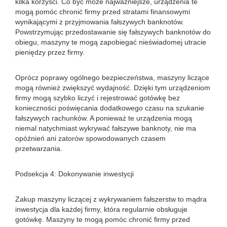
kilka korzyści. Co być może najważniejsze, urządzenia te
mogą pomóc chronić firmy przed stratami finansowymi
wynikającymi z przyjmowania fałszywych banknotów.
Powstrzymując przedostawanie się fałszywych banknotów do
obiegu, maszyny te mogą zapobiegać nieświadomej utracie
pieniędzy przez firmy.
Oprócz poprawy ogólnego bezpieczeństwa, maszyny liczące
mogą również zwiększyć wydajność. Dzięki tym urządzeniom
firmy mogą szybko liczyć i rejestrować gotówkę bez
konieczności poświęcania dodatkowego czasu na szukanie
fałszywych rachunków. A ponieważ te urządzenia mogą
niemal natychmiast wykrywać fałszywe banknoty, nie ma
opóźnień ani zatorów spowodowanych czasem
przetwarzania.
Podsekcja 4: Dokonywanie inwestycji
Zakup maszyny liczącej z wykrywaniem fałszerstw to mądra
inwestycja dla każdej firmy, która regularnie obsługuje
gotówkę. Maszyny te mogą pomóc chronić firmy przed