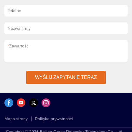
Telefon
Nazwa firmy
*
Zawartość
WYŚLIJ ZAPYTANIE TERAZ
Mapa strony
Polityka prywatności
Copyright © 2026 Beijing Grace Ratecolor Technology Co., Ltd. -