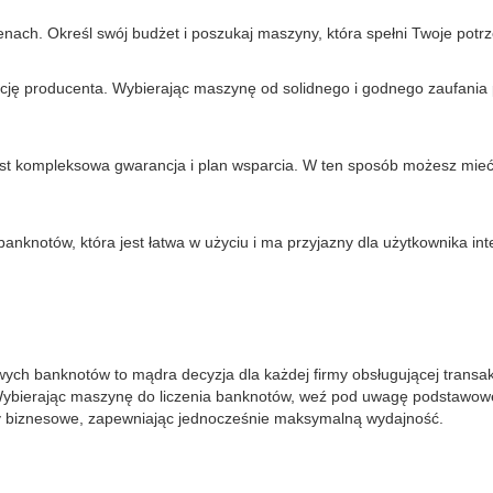
ach. Określ swój budżet i poszukaj maszyny, która spełni Twoje potrz
cję producenta. Wybierając maszynę od solidnego i godnego zaufania
 jest kompleksowa gwarancja i plan wsparcia. W ten sposób możesz mi
banknotów, która jest łatwa w użyciu i ma przyjazny dla użytkownika in
ych banknotów to mądra decyzja dla każdej firmy obsługującej trans
e. Wybierając maszynę do liczenia banknotów, weź pod uwagę podstawo
by biznesowe, zapewniając jednocześnie maksymalną wydajność.