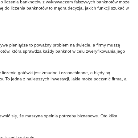
yny do liczenia banknotów z wykrywaczem fałszywych banknotów może
do liczenia banknotów to mądra decyzja, jakich funkcji szukać w
ywe pieniądze to poważny problem na świecie, a firmy muszą
notów, która sprawdza każdy banknot w celu zweryfikowania jego
liczenie gotówki jest żmudne i czasochłonne, a błędy są
. To jedna z najlepszych inwestycji, jakie może poczynić firma, a
nić się, że maszyna spełnia potrzeby biznesowe. Oto kilka
e liczyć banknoty.