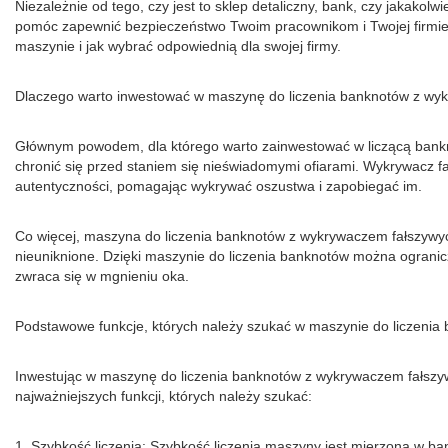
Niezależnie od tego, czy jest to sklep detaliczny, bank, czy jaka
pomóc zapewnić bezpieczeństwo Twoim pracownikom i Twojej firmie.
maszynie i jak wybrać odpowiednią dla swojej firmy.
Dlaczego warto inwestować w maszynę do liczenia banknotów z w
Głównym powodem, dla którego warto zainwestować w liczącą bankn
chronić się przed staniem się nieświadomymi ofiarami. Wykrywacz f
autentyczności, pomagając wykrywać oszustwa i zapobiegać im.
Co więcej, maszyna do liczenia banknotów z wykrywaczem fałszywych
nieuniknione. Dzięki maszynie do liczenia banknotów można ograniczyć
zwraca się w mgnieniu oka.
Podstawowe funkcje, których należy szukać w maszynie do liczeni
Inwestując w maszynę do liczenia banknotów z wykrywaczem fałszyw
najważniejszych funkcji, których należy szukać:
1. Szybkość liczenia: Szybkość liczenia maszyny jest mierzona w 