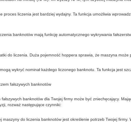
e ​​proces liczenia jest bardziej wydajny. Ta funkcja umożliwia wprowadz
liczenia banknotów mają funkcję automatycznego wykrywania fałszerstw
otatki do liczenia. Duża pojemność hoppera sprawia, że ​​maszyna moż
ogą wykryć nominał każdego liczonego banknotu. Ta funkcja jest szcze
aczem fałszywych banknotów
łszywych banknotów dla Twojej firmy może być zniechęcający. Mając ta
zji, rozważ następujące czynniki:
ej maszyny do liczenia banknotów jest określenie potrzeb Twojej firm