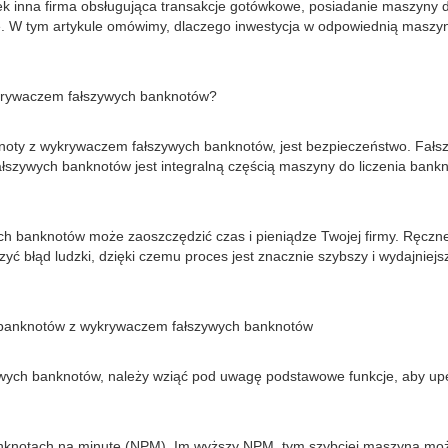
kolwiek inna firma obsługująca transakcje gotówkowe, posiadanie masz
 W tym artykule omówimy, dlaczego inwestycja w odpowiednią maszynę 
ykrywaczem fałszywych banknotów?
oty z wykrywaczem fałszywych banknotów, jest bezpieczeństwo. Fałsz
ałszywych banknotów jest integralną częścią maszyny do liczenia bank
 banknotów może zaoszczędzić czas i pieniądze Twojej firmy. Ręczne 
 błąd ludzki, dzięki czemu proces jest znacznie szybszy i wydajniejszy
a banknotów z wykrywaczem fałszywych banknotów
ych banknotów, należy wziąć pod uwagę podstawowe funkcje, aby upew
banknotach na minutę (NPM). Im wyższy NPM, tym szybciej maszyna moż