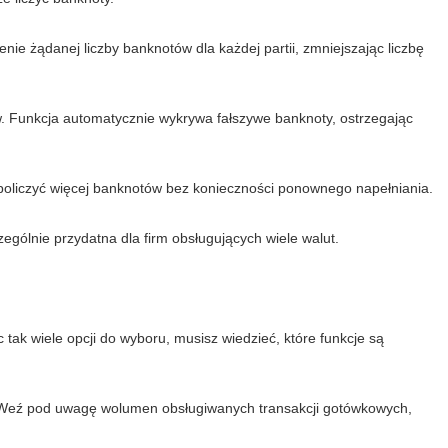
enie żądanej liczby banknotów dla każdej partii, zmniejszając liczbę
. Funkcja automatycznie wykrywa fałszywe banknoty, ostrzegając
e policzyć więcej banknotów bez konieczności ponownego napełniania.
gólnie przydatna dla firm obsługujących wiele walut.
k wiele opcji do wyboru, musisz wiedzieć, które funkcje są
y. Weź pod uwagę wolumen obsługiwanych transakcji gotówkowych,