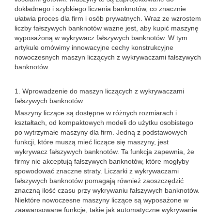
dokładnego i szybkiego liczenia banknotów, co znacznie
ułatwia proces dla firm i osób prywatnych. Wraz ze wzrostem
liczby fałszywych banknotów ważne jest, aby kupić maszynę
wyposażoną w wykrywacz fałszywych banknotów. W tym
artykule omówimy innowacyjne cechy konstrukcyjne
nowoczesnych maszyn liczących z wykrywaczami fałszywych
banknotów.
1. Wprowadzenie do maszyn liczących z wykrywaczami
fałszywych banknotów
Maszyny liczące są dostępne w różnych rozmiarach i
kształtach, od kompaktowych modeli do użytku osobistego
po wytrzymałe maszyny dla firm. Jedną z podstawowych
funkcji, które muszą mieć liczące się maszyny, jest
wykrywacz fałszywych banknotów. Ta funkcja zapewnia, że ​​
firmy nie akceptują fałszywych banknotów, które mogłyby
spowodować znaczne straty. Liczarki z wykrywaczami
fałszywych banknotów pomagają również zaoszczędzić
znaczną ilość czasu przy wykrywaniu fałszywych banknotów.
Niektóre nowoczesne maszyny liczące są wyposażone w
zaawansowane funkcje, takie jak automatyczne wykrywanie