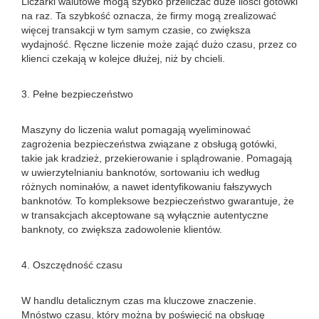
Liczarki walutowe mogą szybko przeliczać duże ilości gotówki
na raz. Ta szybkość oznacza, że ​​firmy mogą zrealizować
więcej transakcji w tym samym czasie, co zwiększa
wydajność. Ręczne liczenie może zająć dużo czasu, przez co
klienci czekają w kolejce dłużej, niż by chcieli.
3. Pełne bezpieczeństwo
Maszyny do liczenia walut pomagają wyeliminować
zagrożenia bezpieczeństwa związane z obsługą gotówki,
takie jak kradzież, przekierowanie i splądrowanie. Pomagają
w uwierzytelnianiu banknotów, sortowaniu ich według
różnych nominałów, a nawet identyfikowaniu fałszywych
banknotów. To kompleksowe bezpieczeństwo gwarantuje, że
w transakcjach akceptowane są wyłącznie autentyczne
banknoty, co zwiększa zadowolenie klientów.
4. Oszczędność czasu
W handlu detalicznym czas ma kluczowe znaczenie.
Mnóstwo czasu, który można by poświęcić na obsługę