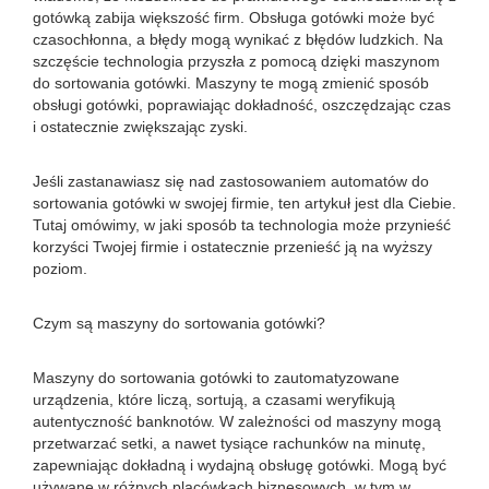
gotówką zabija większość firm. Obsługa gotówki może być
czasochłonna, a błędy mogą wynikać z błędów ludzkich. Na
szczęście technologia przyszła z pomocą dzięki maszynom
do sortowania gotówki. Maszyny te mogą zmienić sposób
obsługi gotówki, poprawiając dokładność, oszczędzając czas
i ostatecznie zwiększając zyski.
Jeśli zastanawiasz się nad zastosowaniem automatów do
sortowania gotówki w swojej firmie, ten artykuł jest dla Ciebie.
Tutaj omówimy, w jaki sposób ta technologia może przynieść
korzyści Twojej firmie i ostatecznie przenieść ją na wyższy
poziom.
Czym są maszyny do sortowania gotówki?
Maszyny do sortowania gotówki to zautomatyzowane
urządzenia, które liczą, sortują, a czasami weryfikują
autentyczność banknotów. W zależności od maszyny mogą
przetwarzać setki, a nawet tysiące rachunków na minutę,
zapewniając dokładną i wydajną obsługę gotówki. Mogą być
używane w różnych placówkach biznesowych, w tym w